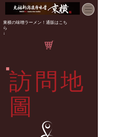
東横の味噌ラーメン！通販はこち
ら
↓
訪問地
圖