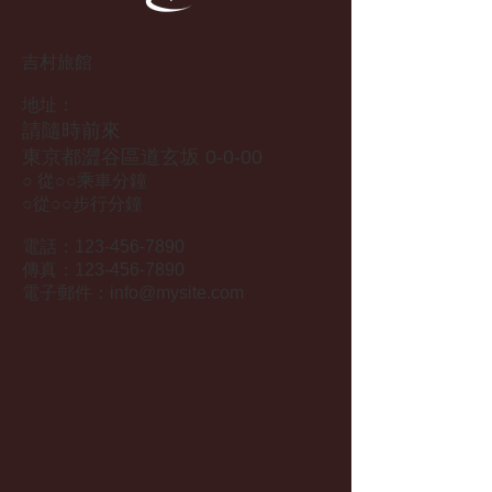
吉村旅館
地址：
請隨時前來
東京都澀谷區道玄坂 0-0-00
○ 從○○乘車分鐘
○從○○步行分鐘
電話：123-456-7890
傳真：123-456-7890
電子郵件：
info@mysite.com